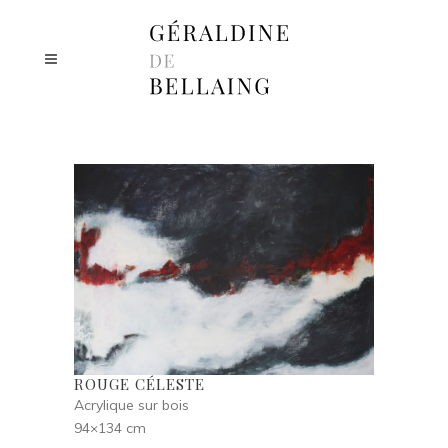
ROUGE CÉLESTE
Acrylique sur bois
94×134 cm